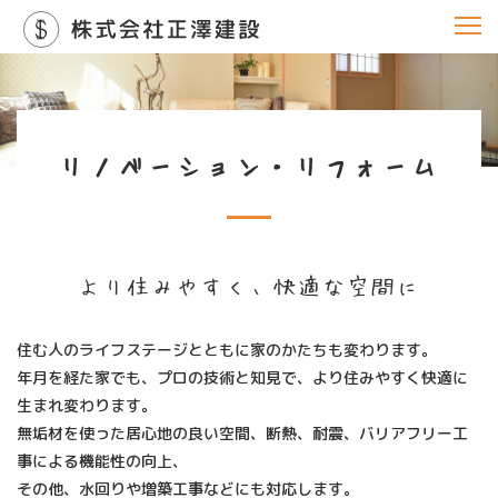
正澤建設
togg
職人の造る家
navi
木のある暮らし
リノベーション・リフォーム
リノベーション・リフォーム
水回りのリフォーム
新築
大型建築・公共施設
より住みやすく、快適な空間に
不動産情報
建築事例
住む人のライフステージとともに家のかたちも変わります。
年月を経た家でも、プロの技術と知見で、より住みやすく快適に
会社概要
生まれ変わります。
無垢材を使った居心地の良い空間、断熱、耐震、バリアフリー工
事による機能性の向上、
その他、水回りや増築工事などにも対応します。